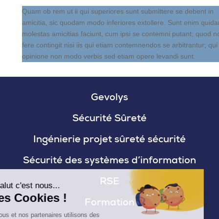
Quam ob rem ut ii qui superiores sunt submittere se debent in
amicitia, sic quodam modo inferiores extollere. Sunt enim quid
molestas amicitias faciunt, cum ipsi se contemni putant; quod n
fere contingit nisi iis qui etiam contemnendos se arbitrantur; qui
opinione non modo verbis sed etiam opere levandi sunt.
Gevolys
Sécurité Sûreté
Ingénierie projet sûreté sécurité
Sécurité des systèmes d’information
RSE
Salut c'est nous...
les Cookies !
Formation
Nous et nos partenaires utilisons des