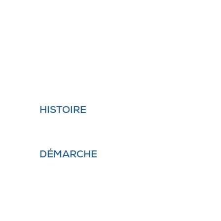
valeurs ajoutées et de leur veille
technologique.
Nous intervenons pour tous types
d’entreprises, collectivités locales et
organismes d’État dans le cadre de
missions d’études.
HISTOIRE
DÉMARCHE