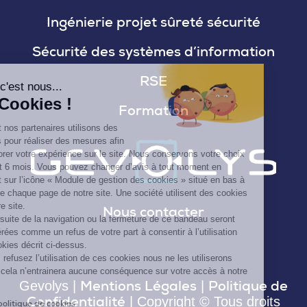
Ingénierie projet sûreté sécurité
Sécurité des systèmes d’information
RSE
Salut c'est nous...
les Cookies !
Formation
Nous et nos partenaires utilisons des
cookies pour réaliser des mesures afin
d'améliorer votre expérience sur le site. Nous conservons votre choix
pendant 6 mois. Vous pouvez changer d’avis à tout moment en
cliquant sur l’icône « Module de gestion des cookies » situé en bas à
droite de chaque page de notre site. Une société utilisent des cookies
sur notre site.
Nous contacter
La poursuite de la navigation ou la fermeture de ce bandeau seront
considérées comme un refus de votre part à consentir à l’utilisation
des cookies décrit ci-dessus.
Si vous refusez l’utilisation de ces cookies nous ne les utiliserons
pas, et cela n’entrainera aucune conséquence sur votre accès à notre
Mentions Légales
Politique de
Gevolys |
|
site.
Confidentialité
| Copyright © Tous droits
Lire la politique de cookies